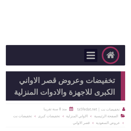
تخفيضات وعروض قصر الاواني
الكبرى للاجهزة والادوات المنزلية
منذ 8 سنة تقريبا
تخفيضات نت | ta5fedat.net


الصفحة الرئيسية
الاواني المنزلية
تخفيضات كبرى
تخفيضات نت

عروض السعودية
قصر الاواني