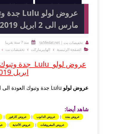
النوادي الرياضية
الصيدليات و
مارس الى 2 ابريل 2019 / الموافق 13 الى 26 رجب
منذ 7 سنة تقريبا
تخفيضات نت | ta5fedat.net


الصفحة الرئيسية
الهايبرماركت
تخفيضات نت

عروض لولو
ابريل 2019 / الموافق 13 الى 26 رجب
عروض لولو
Lulu جدة وتبوك العودة الى المدارس من 20 مارس الى 2 ابريل 2019.
شاهد أيضا:
عروض بنده
|
عروض الدانوب
|
عروض كارفور
|
عروض المفروشات
|
عروض الأحذية
|
عر