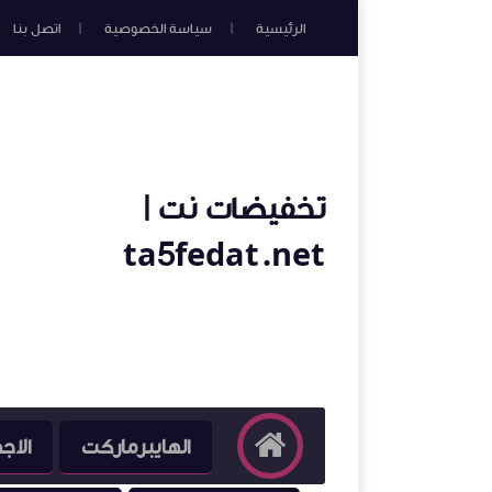
الرئيسية
سياسة الخصوصية
اتصل بنا
تخفيضات نت |
ta5fedat.net
الهايبرماركت
الاج