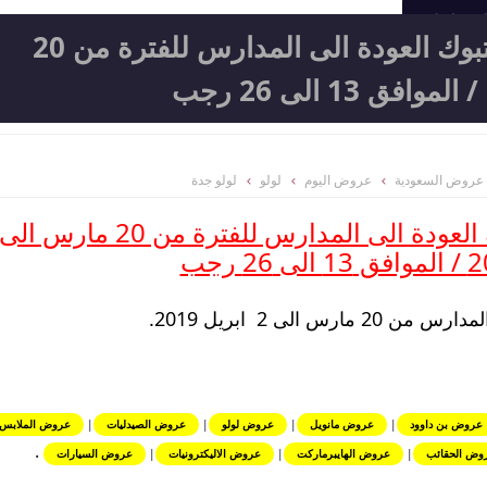
المعامل
عروض لولو Lulu جدة وتبوك العودة الى المدارس للفترة من 20
عروض السعودية
عروض اليوم
لولو
لولو جدة
عروض بن داوود
|
عروض مانويل
|
عروض لولو
|
عروض الصيدليات
|
عروض الملابس
.
وض الحقائب
|
عروض الهايبرماركت
|
عروض الاليكترونيات
|
عروض السيارات