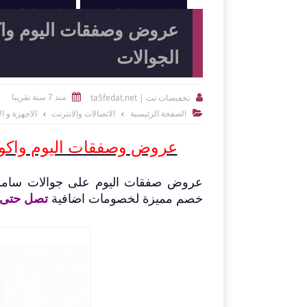
النوادي الرياضية
الصيدليات و
الجوالات
منذ 7 سنة تقريبا
تخفيضات نت | ta5fedat.net


الصفحة الرئيسية
الاتصالات والانترنت
الاجهزة و ال

عروض وصفقات اليوم واكواد خصم سوق ك
خصم مميزة لخصومات اضافية
تصل حتى 200 ريا