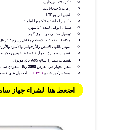
ذاكرة 128 جيجابايت .
رامات 6 جيجابايت.
الجيل الرابع LTE
2 كاميرا خلفية و 1 كاميرا امامية.
ضمان الوكيل لمدة 24 شهر .
توصيل مجاني من سوق كوم.
امكانية الدفع عند الاستلام مقابل رسوم 17 ريال.
متوفر باللون الأبيض والأرجواني والأسود والأزرق
خمس نجوم .
تقييمات ممتازة للجهاز ⭐⭐⭐⭐⭐
تقييمات ممتازة للبائع 95% بائع موثوق.
سعر الجهاز في العرض
2098 ريال
سعودي شامل 
استخدم كود خصم
LODY19
للحصول على خصم اضافي بقيمة 20 ريال "لا يسري ا
اضغط هنا لشراء جهاز سامسونج نوت 9 Note بأ