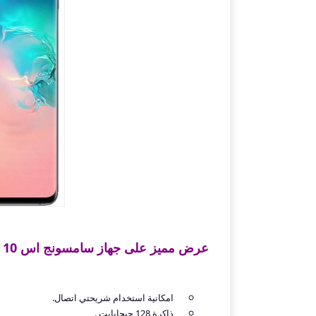
عرض مميز على جهاز سامسونج اس 10 من سوق كوم بالمواصفات التالية:
امكانية استخدام شريحتي اتصال.
ذاكرة 128 جيجابايت .