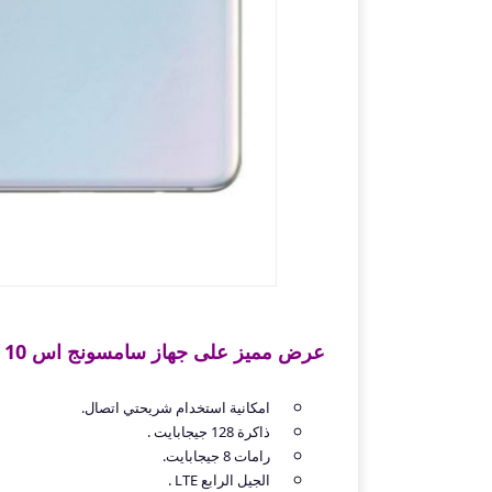
عرض مميز على جهاز سامسونج اس 10 بلس من سوق كوم بالمواصفات التالية:
امكانية استخدام شريحتي اتصال.
ذاكرة 128 جيجابايت .
رامات 8 جيجابايت.
الجيل الرابع LTE .