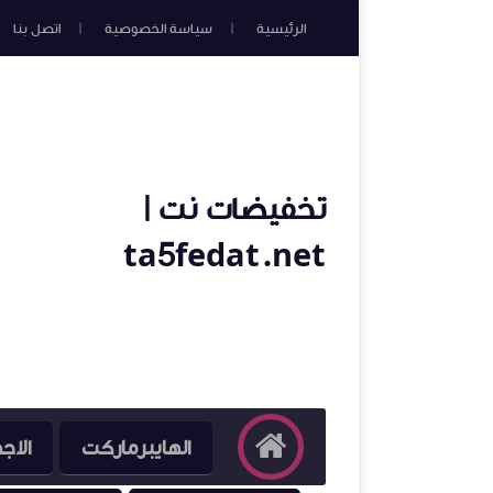
الرئيسية
سياسة الخصوصية
اتصل بنا
تخفيضات نت |
ta5fedat.net
الهايبرماركت
الاج