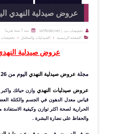
النوادي الرياضية
الصيدليات و
عروض صيدلية النهدي اليوم من 26 يناير وحتى 5
منذ 7 سنة تقريبا
تخفيضات نت | ta5fedat.net


الصفحة الرئيسية
الصيدليات والمعامل
تخفيضات 

عروض صيدلية النهدي اليوم من 26 يناير
مجلة
عروض صيدلية النهدي
اليوم من 26 يناير وحتى 5 فبراير 2020 .
عروض صيدليات النهدي
وازن حياتك واكبر 
قياس معدل الدهون في الجسم والكتلة العضلي
الحرارية لصحة اكثر توازن وكيفية الاستفادة 
والحفاظ على نضارة البشرة .
تتوفر العروض في جميع
فروع صيدلية الن