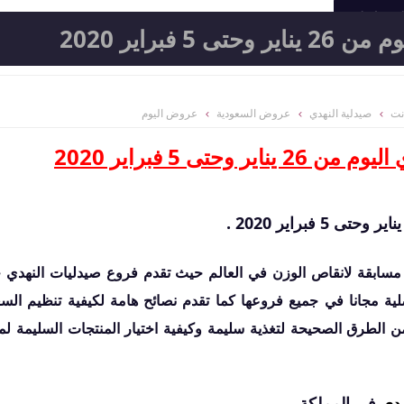
المعامل
 فبراير 2020
نت
صيدلية النهدي
عروض السعودية
عروض اليوم
 وحتى 5 فبراير 2020
مسابقة لانقاص الوزن في العالم حيث تقدم فروع صيدليات النهدي 
HeMo
تخفيضات نت | ta5fedat.net
ة مجانا في جميع فروعها كما تقدم نصائح هامة لكيفية تنظيم الس
1579
288
مشاركة
مشاركة
من الطرق الصحيحة لتغذية سليمة وكيفية اختيار المنتجات السليمة لمو
عروض عبد اللطيف 
وحتى 26 سبتمبر 2023
اطارات السيارات دنلوب 
2021-03-17
2023-09-22
وحتى 23 مارس 2021
سبتمبر حتى 26 سبتمبر 2023
هدي
في المملكة .