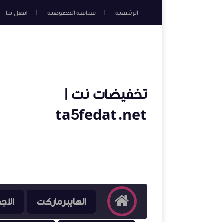
الرئيسية
سياسة الخصوصية
اتصل بنا
تخفيضات نت |
ta5fedat.net
الهايبرماركت
الاج