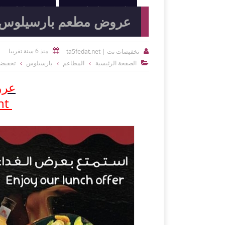
النوادي الرياضية
الصيدليات و
عروض مطعم بارسيلوس arcelos
منذ 6 سنة تقريبا
تخفيضات نت | ta5fedat.net


الصفحة الرئيسية
المطاعم
بارسيلوس
تخفيض

عرو
nt