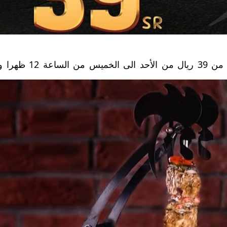
ض مطاعم بارسيلوس للغداء ابتداءا من 39 ريال من الأحد ا