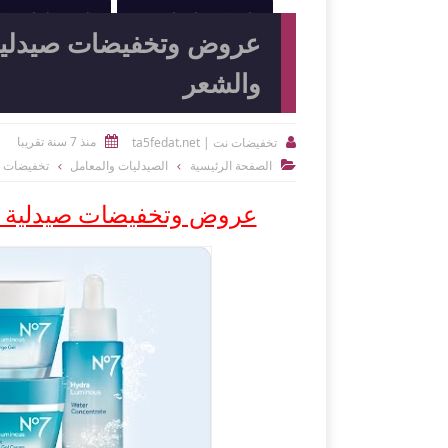
النوادي الرياضية
الصيدليات و
والشعر
منذ 7 سنة تقريبا
تخفيضات نت | ta5fedat.net


الصفحة الرئيسية
الصيدليات والمعامل
تخفيضات 

عروض وتخفيضات صيدلية بوتس Boots لمنتجات العناية با