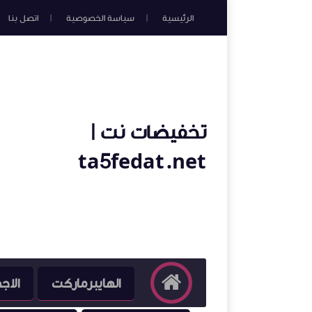
الرئيسية
سياسة الخصوصية
اتصل بنا
تخفيضات نت |
ta5fedat.net
الهايبرماركت
الاج