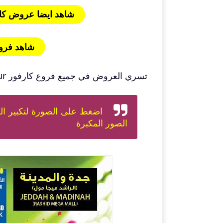
شاهد ايضا عروض كارفور Carrefour الرياض حتى 18
شاهد فروع كارفور ur
تسري العروض في جميع فروع كارفور Carrefour بمدينتي جدة والمدينة .
اضغط على الصورة لتكبير ال
الصور المكبرة