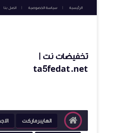
الرئيسية
سياسة الخصوصية
اتصل بنا
تخفيضات نت |
ta5fedat.net
الهايبرماركت
الاج