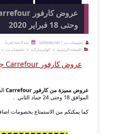
النوادي الرياضية
الصيدليات و
وحتى 18 فبراير 2020
منذ 6 سنة تقريبا
تخفيضات نت | ta5fedat.net


الصفحة الرئيسية
الهايبرماركت
تخفيضات نت

عروض
كارفور
Carrefour جدة والمدينة الأسبوعية اليوم 12 فبراير
عروض مميزة من كارفور Carrefour
الموافق 18 وحتى 24 جماد الثاني .
كما يمكنكم من الاستمتاع بخصومات اضاف