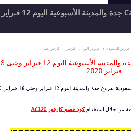
المعامل
عروض كارفور Carrefour جدة والمدينة الأسبوعية اليوم 12 فبراير
عروض السعودية
عروض اليوم
كارفور
كارفور جدة
وحتى
فبراير 2020
السعودية
ية من خلال استخدام
كود خصم كارفور AC320
.