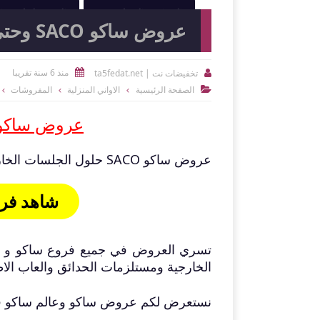
النوادي الرياضية
الصيدليات و
عروض ساكو SACO وحتى 28 مارس 2020
منذ 6 سنة تقريبا
تخفيضات نت | ta5fedat.net


الصفحة الرئيسية
الاواني المنزلية
المفروشات

عروض ساكو SACO وحتى 28 مارس 0
عروض ساكو SACO حلول الجلسات الخارجية بدءا وحتى 28 مارس 2020 او حتى نفاذ الكمية .
شاهد فروع ساكو 
الخارجية ومستلزمات الحدائق والعاب الاط
نستعرض لكم عروض ساكو وعالم ساكو في