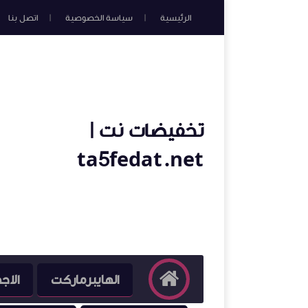
الرئيسية
سياسة الخصوصية
اتصل بنا
تخفيضات نت |
ta5fedat.net
الهايبرماركت
الاج