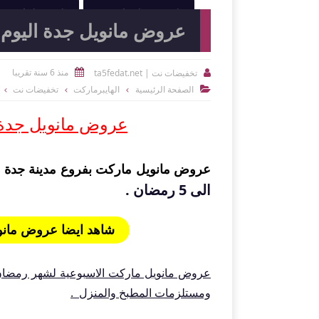
النوادي الرياضية
الصيدليات و
عروض مانويل جدة اليوم 22 ابريل وحتى 28 ابريل 020
منذ 6 سنة تقريبا
تخفيضات نت | ta5fedat.net


الصفحة الرئيسية
الهايبرماركت
تخفيضات نت

عروض مانويل جدة اليوم 
عروض مانويل
ماركت بفروع مدينة جدة
الى 5 رمضان .
شاهد ايضا عروض مانويل Manuel بمدينة الرياض حتى 28 ا
عروض مانويل ماركت الاسبوعية لشهر رمضان الم
ومستلزمات المطبخ والمنزل .