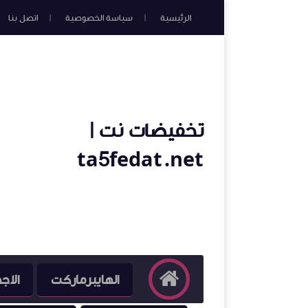
الرئيسية
سياسة الخصوصية
اتصل بنا
تخفيضات نت |
ta5fedat.net
الهايبرماركت
الاج