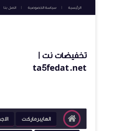
الرئيسية
سياسة الخصوصية
اتصل بنا
تخفيضات نت |
ta5fedat.net
الهايبرماركت
الاج