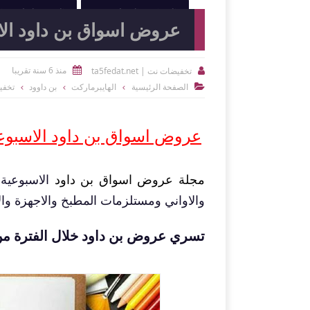
النوادي الرياضية
الصيدليات و
عروض اسواق بن داود الاسبوعية
منذ 6 سنة تقريبا
تخفيضات نت | ta5fedat.net


الصفحة الرئيسية
الهايبرماركت
بن داوود
تخفي

عروض اسواق بن داود
الاسبوعية اليوم 19 
مجلة عروض اسواق بن داود
الاسبوعية 
والاواني ومستلزمات المطبخ والاجهزة وال
تسري عروض بن داود خلال الفترة من 19 اغسطس وحتى 25 اغسطس 020